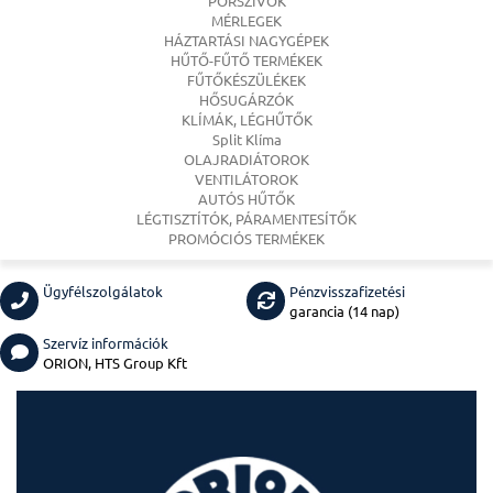
PORSZÍVÓK
MÉRLEGEK
HÁZTARTÁSI NAGYGÉPEK
HŰTŐ-FŰTŐ TERMÉKEK
FŰTŐKÉSZÜLÉKEK
HŐSUGÁRZÓK
KLÍMÁK, LÉGHŰTŐK
Split Klíma
OLAJRADIÁTOROK
VENTILÁTOROK
AUTÓS HŰTŐK
LÉGTISZTÍTÓK, PÁRAMENTESÍTŐK
PROMÓCIÓS TERMÉKEK
Ügyfélszolgálatok
Pénzvisszafizetési
garancia (14 nap)
Szervíz információk
ORION, HTS Group Kft