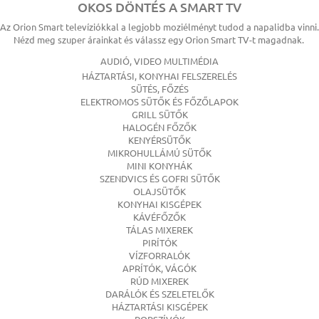
OKOS DÖNTÉS A SMART TV
Az Orion Smart televíziókkal a legjobb moziélményt tudod a napalidba vinni.
Nézd meg szuper árainkat és válassz egy Orion Smart TV-t magadnak.
AUDIÓ, VIDEO MULTIMÉDIA
HÁZTARTÁSI, KONYHAI FELSZERELÉS
SÜTÉS, FŐZÉS
ELEKTROMOS SÜTŐK ÉS FŐZŐLAPOK
GRILL SÜTŐK
HALOGÉN FŐZŐK
KENYÉRSÜTŐK
MIKROHULLÁMÚ SÜTŐK
MINI KONYHÁK
SZENDVICS ÉS GOFRI SÜTŐK
OLAJSÜTŐK
KONYHAI KISGÉPEK
KÁVÉFŐZŐK
TÁLAS MIXEREK
PIRÍTÓK
VÍZFORRALÓK
APRÍTÓK, VÁGÓK
RÚD MIXEREK
DARÁLÓK ÉS SZELETELŐK
HÁZTARTÁSI KISGÉPEK