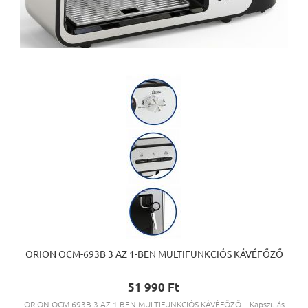
ORION OCM-693B 3 AZ 1-BEN MULTIFUNKCIÓS KÁVÉFŐZŐ
51 990 Ft‎
ORION OCM-693B 3 AZ 1-BEN MULTIFUNKCIÓS KÁVÉFŐZŐ - Kapszulás