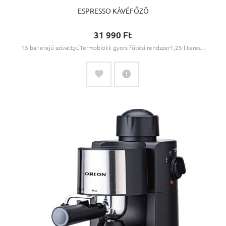
ESPRESSO KÁVÉFŐZŐ
31 990 Ft‎
15 bar erejű szivattyúTermoblokk gyors fűtési rendszer1,25 literes...