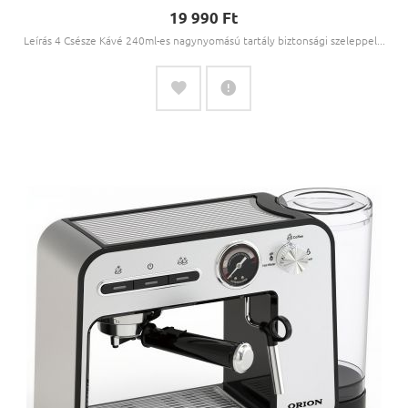
19 990 Ft‎
Leírás 4 Csésze Kávé 240ml-es nagynyomású tartály biztonsági szeleppel...