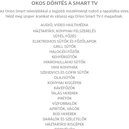
OKOS DÖNTÉS A SMART TV
Az Orion Smart televíziókkal a legjobb moziélményt tudod a napalidba vinni.
Nézd meg szuper árainkat és válassz egy Orion Smart TV-t magadnak.
AUDIÓ, VIDEO MULTIMÉDIA
HÁZTARTÁSI, KONYHAI FELSZERELÉS
SÜTÉS, FŐZÉS
ELEKTROMOS SÜTŐK ÉS FŐZŐLAPOK
GRILL SÜTŐK
HALOGÉN FŐZŐK
KENYÉRSÜTŐK
MIKROHULLÁMÚ SÜTŐK
MINI KONYHÁK
SZENDVICS ÉS GOFRI SÜTŐK
OLAJSÜTŐK
KONYHAI KISGÉPEK
KÁVÉFŐZŐK
TÁLAS MIXEREK
PIRÍTÓK
VÍZFORRALÓK
APRÍTÓK, VÁGÓK
RÚD MIXEREK
DARÁLÓK ÉS SZELETELŐK
HÁZTARTÁSI KISGÉPEK