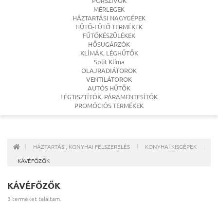
PORSZÍVÓK
MÉRLEGEK
HÁZTARTÁSI NAGYGÉPEK
HŰTŐ-FŰTŐ TERMÉKEK
FŰTŐKÉSZÜLÉKEK
HŐSUGÁRZÓK
KLÍMÁK, LÉGHŰTŐK
Split Klíma
OLAJRADIÁTOROK
VENTILÁTOROK
AUTÓS HŰTŐK
LÉGTISZTÍTÓK, PÁRAMENTESÍTŐK
PROMÓCIÓS TERMÉKEK
HÁZTARTÁSI, KONYHAI FELSZERELÉS
KONYHAI KISGÉPEK
KÁVÉFŐZŐK
KÁVÉFŐZŐK
3 terméket találtam.