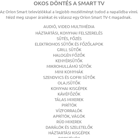
OKOS DÖNTÉS A SMART TV
Az Orion Smart televíziókkal a legjobb moziélményt tudod a napalidba vinni.
Nézd meg szuper árainkat és válassz egy Orion Smart TV-t magadnak.
AUDIÓ, VIDEO MULTIMÉDIA
HÁZTARTÁSI, KONYHAI FELSZERELÉS
SÜTÉS, FŐZÉS
ELEKTROMOS SÜTŐK ÉS FŐZŐLAPOK
GRILL SÜTŐK
HALOGÉN FŐZŐK
KENYÉRSÜTŐK
MIKROHULLÁMÚ SÜTŐK
MINI KONYHÁK
SZENDVICS ÉS GOFRI SÜTŐK
OLAJSÜTŐK
KONYHAI KISGÉPEK
KÁVÉFŐZŐK
TÁLAS MIXEREK
PIRÍTÓK
VÍZFORRALÓK
APRÍTÓK, VÁGÓK
RÚD MIXEREK
DARÁLÓK ÉS SZELETELŐK
HÁZTARTÁSI KISGÉPEK