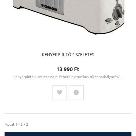
KENYÉRPIRÍTÓ 4 SZELETES
13 990 Ft‎
Kenyérpirító 4 szeletesSzín: fehérElektronikus sütés szabályozás7...
Mutat 1 - 2 / 2