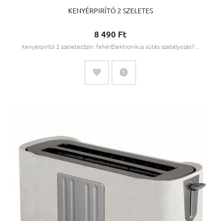
KENYÉRPIRÍTÓ 2 SZELETES
8 490 Ft‎
Kenyérpirító 2 szeletesSzín: fehérElektronikus sütés szabályozás7...