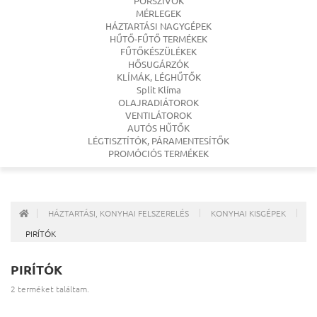
PORSZÍVÓK
MÉRLEGEK
HÁZTARTÁSI NAGYGÉPEK
HŰTŐ-FŰTŐ TERMÉKEK
FŰTŐKÉSZÜLÉKEK
HŐSUGÁRZÓK
KLÍMÁK, LÉGHŰTŐK
Split Klíma
OLAJRADIÁTOROK
VENTILÁTOROK
AUTÓS HŰTŐK
LÉGTISZTÍTÓK, PÁRAMENTESÍTŐK
PROMÓCIÓS TERMÉKEK
HÁZTARTÁSI, KONYHAI FELSZERELÉS
KONYHAI KISGÉPEK
PIRÍTÓK
PIRÍTÓK
2 terméket találtam.