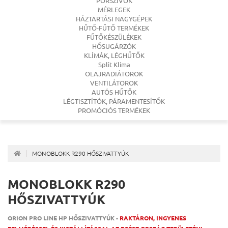
PORSZÍVÓK
MÉRLEGEK
HÁZTARTÁSI NAGYGÉPEK
HŰTŐ-FŰTŐ TERMÉKEK
FŰTŐKÉSZÜLÉKEK
HŐSUGÁRZÓK
KLÍMÁK, LÉGHŰTŐK
Split Klíma
OLAJRADIÁTOROK
VENTILÁTOROK
AUTÓS HŰTŐK
LÉGTISZTÍTÓK, PÁRAMENTESÍTŐK
PROMÓCIÓS TERMÉKEK
MONOBLOKK R290 HŐSZIVATTYÚK
MONOBLOKK R290
HŐSZIVATTYÚK
ORION PRO LINE HP HŐSZIVATTYÚK -
RAKTÁRON, INGYENES