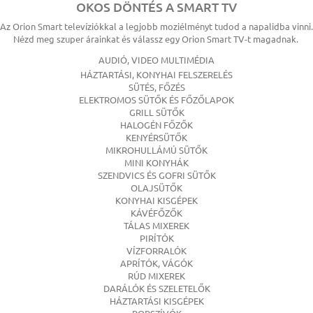
OKOS DÖNTÉS A SMART TV
Az Orion Smart televíziókkal a legjobb moziélményt tudod a napalidba vinni.
Nézd meg szuper árainkat és válassz egy Orion Smart TV-t magadnak.
AUDIÓ, VIDEO MULTIMÉDIA
HÁZTARTÁSI, KONYHAI FELSZERELÉS
SÜTÉS, FŐZÉS
ELEKTROMOS SÜTŐK ÉS FŐZŐLAPOK
GRILL SÜTŐK
HALOGÉN FŐZŐK
KENYÉRSÜTŐK
MIKROHULLÁMÚ SÜTŐK
MINI KONYHÁK
SZENDVICS ÉS GOFRI SÜTŐK
OLAJSÜTŐK
KONYHAI KISGÉPEK
KÁVÉFŐZŐK
TÁLAS MIXEREK
PIRÍTÓK
VÍZFORRALÓK
APRÍTÓK, VÁGÓK
RÚD MIXEREK
DARÁLÓK ÉS SZELETELŐK
HÁZTARTÁSI KISGÉPEK