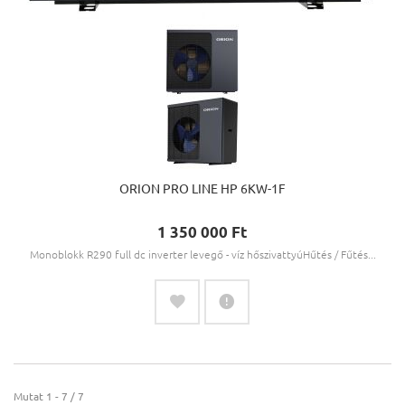
ORION PRO LINE HP 6KW-1F
1 350 000 Ft‎
Monoblokk R290 full dc inverter levegő - víz hőszivattyúHűtés / Fűtés...
Mutat 1 - 7 / 7