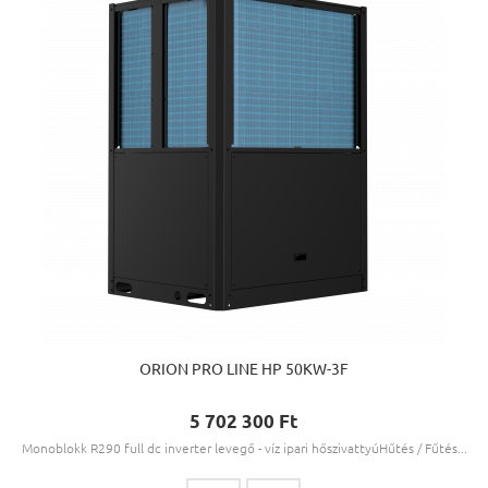
ORION PRO LINE HP 50KW-3F
5 702 300 Ft‎
Monoblokk R290 full dc inverter levegő - víz ipari hőszivattyúHűtés / Fűtés...