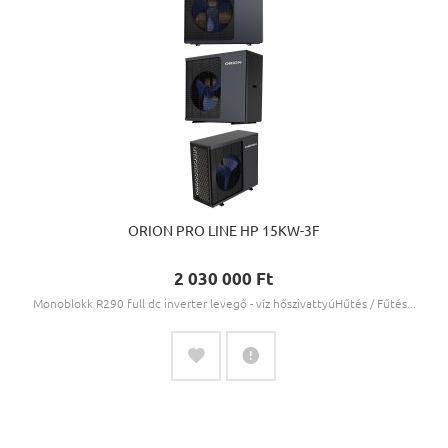
ORION PRO LINE HP 15KW-3F
2 030 000 Ft‎
Monoblokk R290 full dc inverter levegő - víz hőszivattyúHűtés / Fűtés...