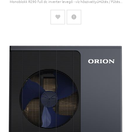
Monoblokk R290 full dc inverter levegő - víz hőszivattyúHűtés / Fűtés...