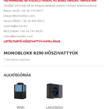
FELMÉRÉSSEL ÉS KISZÁLLÍTÁSSAL AZ EGÉSZ ORSZÁG TERÜLETÉN!
További információk és megrendelések esetén hívható telefonszámok:
Bauer Jenő: +36 30 119-8917
j.bauer@orionelec.com
Veres Miklós: +36 30 932-0012
mveres@orion.hu
Bíró Zoltán: +36 30 747-8633
z.biro@orionelec.com
LETÖLTHETŐ HŐSZIVATTYÚ KATALÓGUS
MONOBLOKK R290 HŐSZIVATTYÚK
7 terméket találtam.
ALKATEGÓRIÁK
IPARI
LAKOSSÁGI