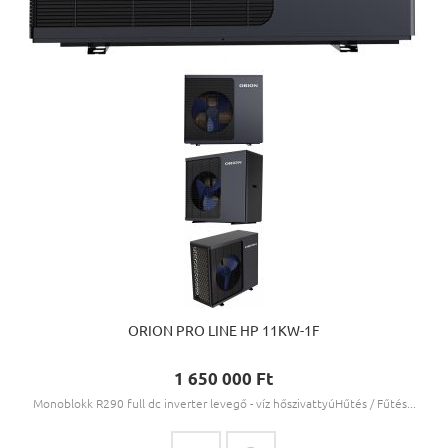
ORION PRO LINE HP 11KW-1F
1 650 000 Ft‎
Monoblokk R290 full dc inverter levegő - víz hőszivattyúHűtés / Fűtés...