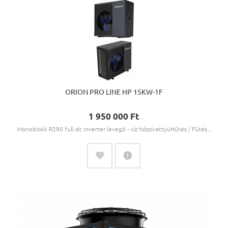
ORION PRO LINE HP 15KW-1F
1 950 000 Ft‎
Monoblokk R290 full dc inverter levegő - víz hőszivattyúHűtés / Fűtés...