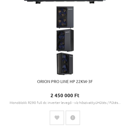
ORION PRO LINE HP 22KW-3F
2 450 000 Ft‎
Monoblokk R290 full dc inverter levegő - víz hőszivattyúHűtés / Fűtés...