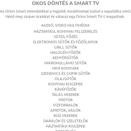
OKOS DÖNTÉS A SMART TV
Az Orion Smart televíziókkal a legjobb moziélményt tudod a napalidba vinni.
Nézd meg szuper árainkat és válassz egy Orion Smart TV-t magadnak.
AUDIÓ, VIDEO MULTIMÉDIA
HÁZTARTÁSI, KONYHAI FELSZERELÉS
SÜTÉS, FŐZÉS
ELEKTROMOS SÜTŐK ÉS FŐZŐLAPOK
GRILL SÜTŐK
HALOGÉN FŐZŐK
KENYÉRSÜTŐK
MIKROHULLÁMÚ SÜTŐK
MINI KONYHÁK
SZENDVICS ÉS GOFRI SÜTŐK
OLAJSÜTŐK
KONYHAI KISGÉPEK
KÁVÉFŐZŐK
TÁLAS MIXEREK
PIRÍTÓK
VÍZFORRALÓK
APRÍTÓK, VÁGÓK
RÚD MIXEREK
DARÁLÓK ÉS SZELETELŐK
HÁZTARTÁSI KISGÉPEK