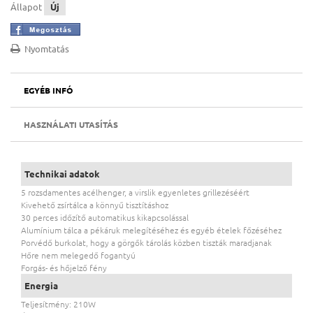
Állapot
Új
Nyomtatás
EGYÉB INFÓ
HASZNÁLATI UTASÍTÁS
Technikai adatok
5 rozsdamentes acélhenger, a virslik egyenletes grillezéséért
Kivehető zsírtálca a könnyű tisztításhoz
30 perces időzítő automatikus kikapcsolással
Alumínium tálca a pékáruk melegítéséhez és egyéb ételek főzéséhez
Porvédő burkolat, hogy a görgők tárolás közben tiszták maradjanak
Hőre nem melegedő fogantyú
Forgás- és hőjelző fény
Energia
Teljesítmény: 210W