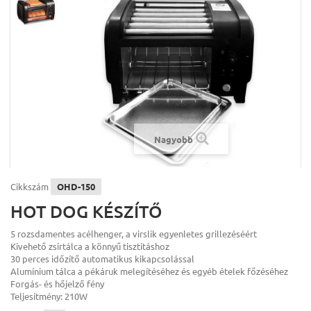
Nagyobb
Cikkszám
OHD-150
HOT DOG KÉSZÍTŐ
5 rozsdamentes acélhenger, a virslik egyenletes grillezéséért
Kivehető zsírtálca a könnyű tisztításhoz
30 perces időzítő automatikus kikapcsolással
Alumínium tálca a pékáruk melegítéséhez és egyéb ételek főzéséhez
Forgás- és hőjelző fény
Teljesítmény: 210W