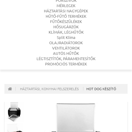
PORSZÍVÓK
MÉRLEGEK
HÁZTARTÁSI NAGYGÉPEK
HŰTŐ-FŰTŐ TERMÉKEK
FŰTŐKÉSZÜLÉKEK
HŐSUGÁRZÓK
KLÍMÁK, LÉGHŰTŐK
Split Klíma
OLAJRADIÁTOROK
VENTILÁTOROK
AUTÓS HŰTŐK
LÉGTISZTÍTÓK, PÁRAMENTESÍTŐK
PROMÓCIÓS TERMÉKEK
HÁZTARTÁSI, KONYHAI FELSZERELÉS
HOT DOG KÉSZÍTŐ