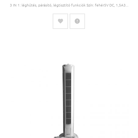
3 IN 1: léghűtés, párásító, légtisztító funkciók Szín: fehér5V DC, 1,5A3...