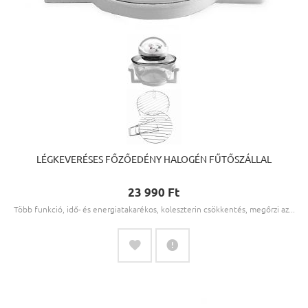
LÉGKEVERÉSES FŐZŐEDÉNY HALOGÉN FŰTŐSZÁLLAL
23 990 Ft‎
Több funkció, idő- és energiatakarékos, koleszterin csökkentés, megőrzi az...