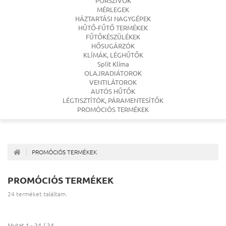
PORSZÍVÓK
MÉRLEGEK
HÁZTARTÁSI NAGYGÉPEK
HŰTŐ-FŰTŐ TERMÉKEK
FŰTŐKÉSZÜLÉKEK
HŐSUGÁRZÓK
KLÍMÁK, LÉGHŰTŐK
Split Klíma
OLAJRADIÁTOROK
VENTILÁTOROK
AUTÓS HŰTŐK
LÉGTISZTÍTÓK, PÁRAMENTESÍTŐK
PROMÓCIÓS TERMÉKEK
PROMÓCIÓS TERMÉKEK
PROMÓCIÓS TERMÉKEK
24 terméket találtam.
Mutat 1 - 24 / 24