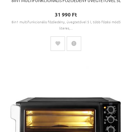
8IN1 MULTIFUNKCIONÁLIS FŐZŐEDÉNY ÜVEGTETŐVEL 5L
31 990 Ft‎
8in1 multifunkcionális főzőedény, üvegtetővel 5 l, több főzési mód5
literes,...