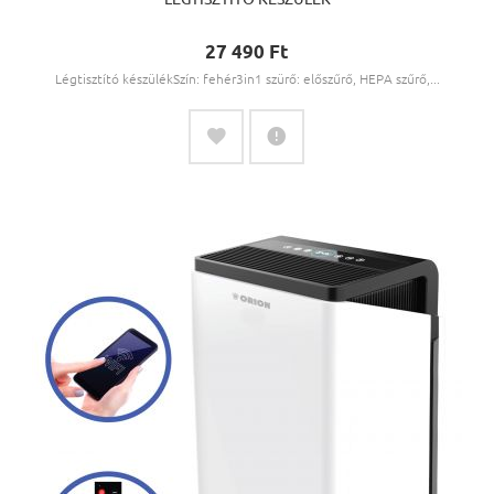
27 490 Ft‎
Légtisztító készülékSzín: fehér3in1 szürő: előszűrő, HEPA szűrő,...