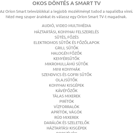
OKOS DÖNTÉS A SMART TV
Az Orion Smart televíziókkal a legjobb moziélményt tudod a napalidba vinni.
Nézd meg szuper árainkat és válassz egy Orion Smart TV-t magadnak.
AUDIÓ, VIDEO MULTIMÉDIA
HÁZTARTÁSI, KONYHAI FELSZERELÉS
SÜTÉS, FŐZÉS
ELEKTROMOS SÜTŐK ÉS FŐZŐLAPOK
GRILL SÜTŐK
HALOGÉN FŐZŐK
KENYÉRSÜTŐK
MIKROHULLÁMÚ SÜTŐK
MINI KONYHÁK
SZENDVICS ÉS GOFRI SÜTŐK
OLAJSÜTŐK
KONYHAI KISGÉPEK
KÁVÉFŐZŐK
TÁLAS MIXEREK
PIRÍTÓK
VÍZFORRALÓK
APRÍTÓK, VÁGÓK
RÚD MIXEREK
DARÁLÓK ÉS SZELETELŐK
HÁZTARTÁSI KISGÉPEK