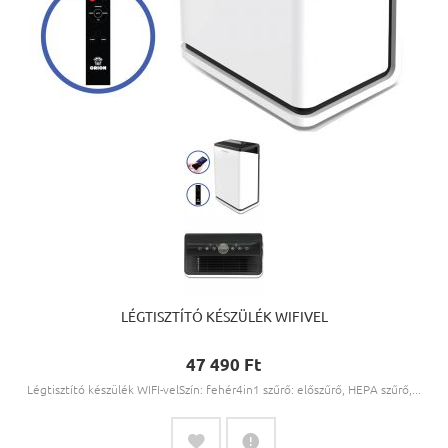
LÉGTISZTÍTÓ KÉSZÜLÉK WIFIVEL
47 490 Ft‎
Légtisztító készülék WIFI-velSzín: fehér4in1 szűrő: előszűrő, HEPA szűrő,...