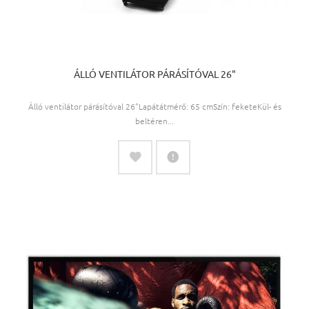
ÁLLÓ VENTILÁTOR PÁRÁSÍTÓVAL 26"
Álló ventilátor párásítóval 26"Lapátátmérő: 65 cmSzín: feketeKül- és
beltéren...