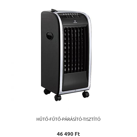
HŰTŐ-FŰTŐ-PÁRÁSÍTÓ-TISZTÍTÓ
46 490 Ft‎