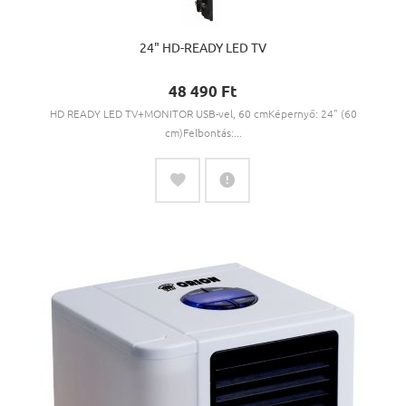
24" HD-READY LED TV
48 490 Ft‎
HD READY LED TV+MONITOR USB-vel, 60 cmKépernyő: 24" (60
cm)Felbontás:...