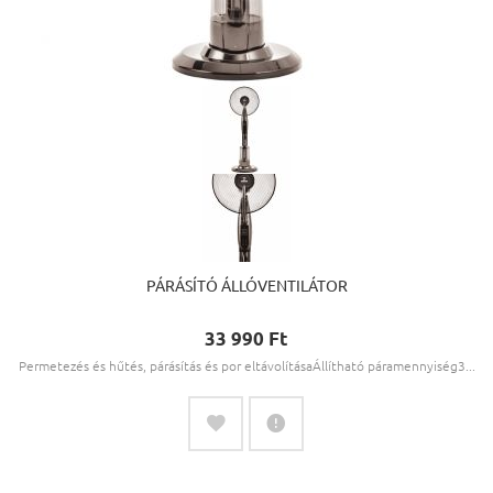
PÁRÁSÍTÓ ÁLLÓVENTILÁTOR
33 990 Ft‎
Permetezés és hűtés, párásítás és por eltávolításaÁllítható páramennyiség3...