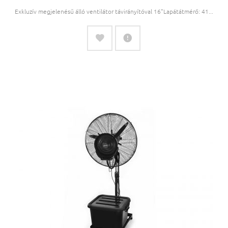
Exkluzív megjelenésű álló ventilátor távirányítóval 16"Lapátátmérő: 41...