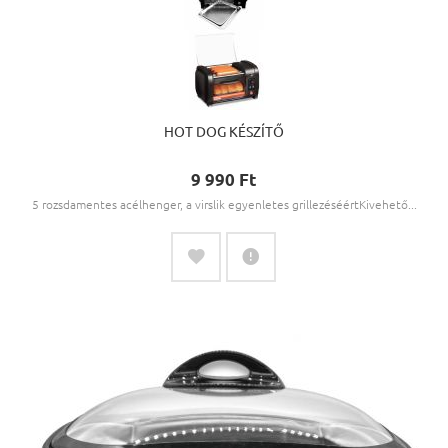
HOT DOG KÉSZÍTŐ
9 990 Ft‎
5 rozsdamentes acélhenger, a virslik egyenletes grillezéséértKivehető...