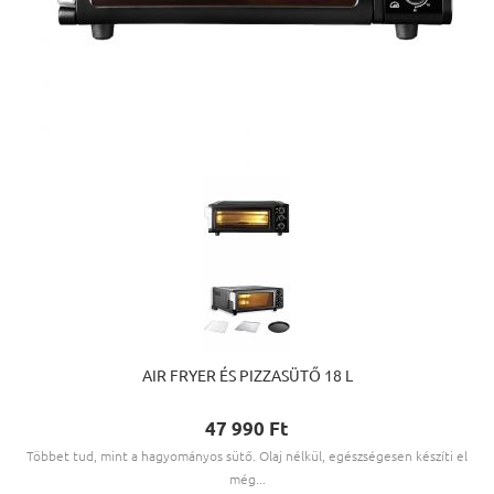
AIR FRYER ÉS PIZZASÜTŐ 18 L
47 990 Ft‎
Többet tud, mint a hagyományos sütő. Olaj nélkül, egészségesen készíti el
még...