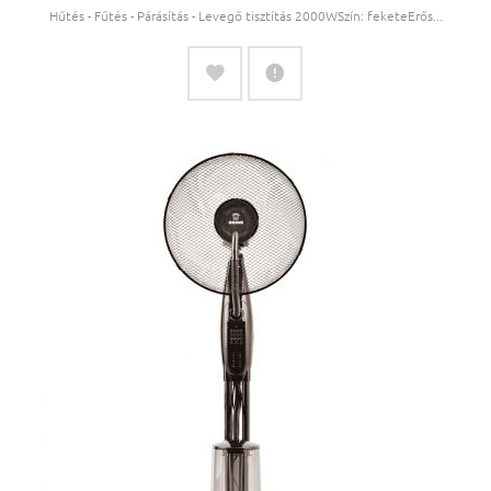
Hűtés - Fűtés - Párásítás - Levegő tisztítás 2000WSzín: feketeErős...