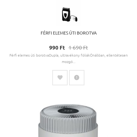
FÉRFI ELEMES ÚTI BOROTVA
1 690 Ft‎
990 Ft‎
Férfi elemes úti borotvaDupla, ultravékony fóliákÖnállóan, ellentétesen
mozgó...