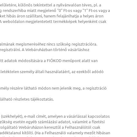
letére, különös tekintettel a nyilvánvalóan téves, pl. a
g rendszerhiba miatt megjelenő "0" Ft-os vagy "1" Ft-os vagy a
et hibás áron szállítani, hanem felajánlhatja a helyes áron
l. A weboldalon megjelentetett termékképek helyenként csak
almának megismeréséhez nincs szükség regisztrációra.
regisztrálni. A Webáruházban történő vásárláshoz
dott adatok módosítására a FIÓKOD menüpont alatt van
illetéktelen személy általi használatáért, az ezekből adódó
mély részére látható módon nem jelenik meg, a regisztráció
álható részletes tájékoztatás.
székhelyét), e-mail címét, amelyen a vásárlással kapcsolatos
 szükség esetén egyéb számlázási adatot, valamint a fizetési
zolgáltató Webáruházon keresztül a Felhasználótól csak
déktalanul kitölti. (Ha a Felhasználó valamely mezőt hibásan