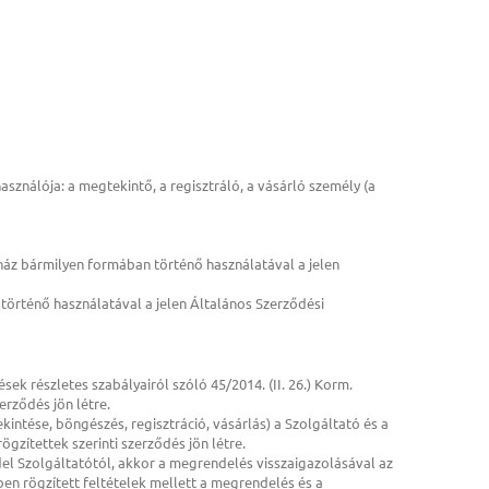
ználója: a megtekintő, a regisztráló, a vásárló személy (a
ház bármilyen formában történő használatával a jelen
örténő használatával a jelen Általános Szerződési
sek részletes szabályairól szóló 45/2014. (II. 26.) Korm.
erződés jön létre.
ntése, böngészés, regisztráció, vásárlás) a Szolgáltató és a
gzítettek szerinti szerződés jön létre.
l Szolgáltatótól, akkor a megrendelés visszaigazolásával az
ben rögzített feltételek mellett a megrendelés és a