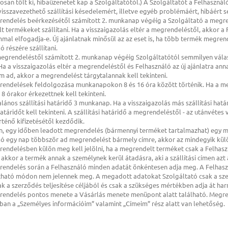
osan tölt ki, hibaüzenetet kap a Szolgáltatótól.) A Szolgáltatót a Felhaszná
isszavezethető szállítási késedelemért, illetve egyéb problémáért, hibáért
rendelés beérkezésétől számított 2. munkanap végéig a Szolgáltató a megrend
 termékeket szállítani. Ha a visszaigazolás eltér a megrendeléstől, akkor a F
mmal elfogadja-e. Új ajánlatnak minősül az az eset is, ha több termék megr
ó részére szállítani.
megrendeléstől számított 2. munkanap végéig Szolgáltatótól semmilyen vála
 Ha a visszaigazolás eltér a megrendeléstől és Felhasználó az új ajánlatra a
m ad, akkor a megrendelést tárgytalannak kell tekinteni.
rendelések feldolgozása munkanapokon 8 és 16 óra között történik. Ha a meg
 órakor érkezettnek kell tekinteni.
talános szállítási határidő 3 munkanap. Ha a visszaigazolás más szállítási hatá
 határidőt kell tekinteni. A szállítási határidő a megrendeléstől - az utánvét
rténő kifizetésétől kezdődik.
n, egy időben leadott megrendelés (bármennyi terméket tartalmazhat) egy megr
ó egy nap többször ad megrendelést bármely címre, akkor az mindegyik külön 
rendelésben külön meg kell jelölni, ha a megrendelt terméket csak a Felhasz
 akkor a termék annak a személynek kerül átadásra, aki a szállítási címen azt á
grendelés során a Felhasználó minden adatát önkéntesen adja meg. A Felha
tható módon nem jelennek meg. A megadott adatokat Szolgáltató csak a szerz
ak a szerződés teljesítése céljából és csak a szükséges mértékben adja át h
grendelés pontos menete a Vásárlás menete menüpont alatt található. Meg
an a „Személyes információim” valamint „Címeim” rész alatt van lehetőség.