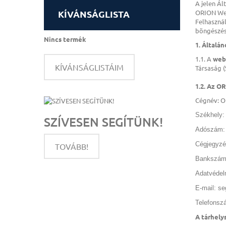
A jelen Ál
KÍVÁNSÁGLISTA
ORION Web
Felhasznál
böngészés,
Nincs termék
1. Általá
1.1. A
web
KÍVÁNSÁGLISTÁIM
Társaság (
1.2. Az O
Cégnév: O
Székhely:
SZÍVESEN SEGÍTÜNK!
Adószám: 
Cégjegyzé
TOVÁBB!
Bankszám
Adatvédel
E-mail:
se
Telefonsz
A tárhely