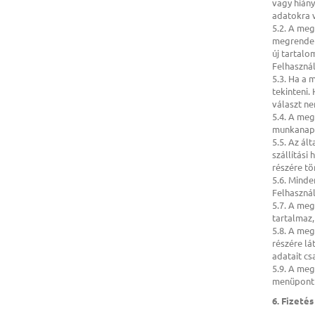
vagy hiány
adatokra v
5.2. A meg
megrendelt
új tartalo
Felhasznál
5.3. Ha a 
tekinteni.
választ ne
5.4. A meg
munkanap 8
5.5. Az ál
szállítási
részére tö
5.6. Minde
Felhasznál
5.7. A meg
tartalmaz,
5.8. A me
részére lá
adatait cs
5.9. A me
menüpontb
6. Fizetés