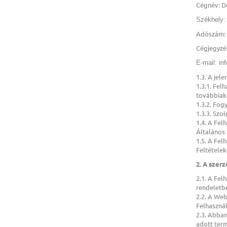
Cégnév: Do
Székhely
Adószám: 
Cégjegyzé
E-mail:
in
1.3. A jel
1.3.1. Fel
továbbiak
1.3.2. Fog
1.3.3. Szo
1.4. A Fel
Általános 
1.5. A Fe
Feltételek
2. A szer
2.1. A Fel
rendeletbe
2.2. A Web
Felhasznál
2.3. Abba
adott term