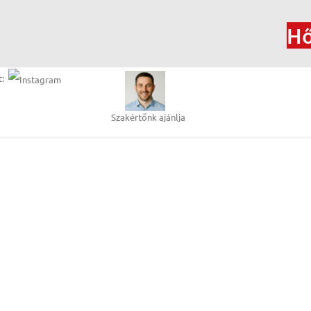
Hősziv
t:
Szakértőnk ajánlja