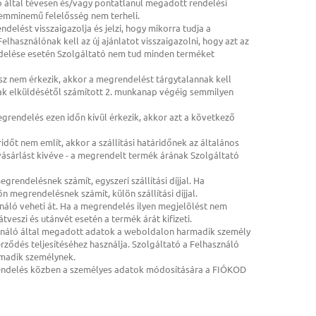
ló által tévesen és/vagy pontatlanul megadott rendelési
 semminemű felelősség nem terheli.
elést visszaigazolja és jelzi, hogy mikorra tudja a
elhasználónak kell az új ajánlatot visszaigazolni, hogy azt az
endelése esetén Szolgáltató nem tud minden terméket
sz nem érkezik, akkor a megrendelést tárgytalannak kell
nnak elküldésétől számított 2. munkanap végéig semmilyen
rendelés ezen időn kívül érkezik, akkor azt a következő
ridőt nem említ, akkor a szállítási határidőnek az általános
es vásárlást kivéve - a megrendelt termék árának Szolgáltató
endelésnek számít, egyszeri szállítási díjjal. Ha
megrendelésnek számít, külön szállítási díjjal.
náló veheti át. Ha a megrendelés ilyen megjelölést nem
tveszi és utánvét esetén a termék árát kifizeti.
sználó által megadott adatok a weboldalon harmadik személy
ődés teljesítéséhez használja. Szolgáltató a Felhasználó
armadik személynek.
rendelés közben a személyes adatok módosítására a FIÓKOD