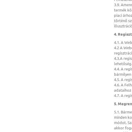
3.9. Amenn
termék köz
piaci árho
történő sz
illusztrác
4. Regisz
4.1. A We
4.2 A Web
regisztrác
4.3.A reg
lehetőség
4.4. A reg
bármilyen
4.5. A reg
4.6. A Fel
adataihoz 
4.7. A reg
5. Megren
5.1. Bárme
minden kom
módot. Sz
akkor foga