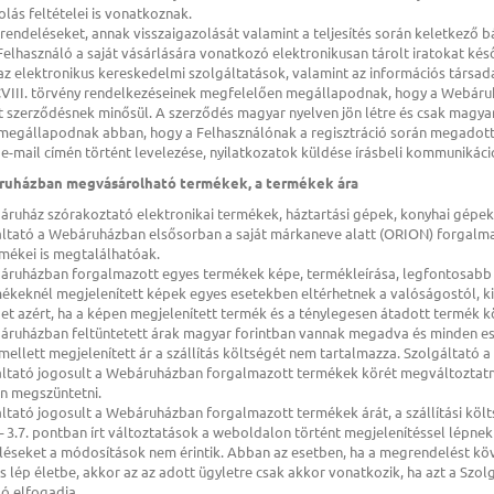
olás feltételei is vonatkoznak.
rendeléseket, annak visszaigazolását valamint a teljesítés során keletkez
 Felhasználó a saját vásárlására vonatkozó elektronikusan tárolt iratokat kés
 az elektronikus kereskedelmi szolgáltatások, valamint az információs társ
CVIII. törvény rendelkezéseinek megfelelően megállapodnak, hogy a Webáruh
 szerződésnek minősül. A szerződés magyar nyelven jön létre és csak magya
 megállapodnak abban, hogy a Felhasználónak a regisztráció során megadott
-mail címén történt levelezése, nyilatkozatok küldése írásbeli kommunikáci
ruházban megvásárolható termékek, a termékek ára
áruház szórakoztató elektronikai termékek, háztartási gépek, konyhai gépe
gáltató a Webáruházban elsősorban a saját márkaneve alatt (ORION) forgalm
mékei is megtalálhatóak.
báruházban forgalmazott egyes termékek képe, termékleírása, legfontosab
mékeknél megjelenített képek egyes esetekben eltérhetnek a valóságostól, kiv
et azért, ha a képen megjelenített termék és a ténylegesen átadott termék k
áruházban feltüntetett árak magyar forintban vannak megadva és minden ese
ellett megjelenített ár a szállítás költségét nem tartalmazza. Szolgáltató 
gáltató jogosult a Webáruházban forgalmazott termékek körét megváltoztatn
n megszüntetni.
áltató jogosult a Webáruházban forgalmazott termékek árát, a szállítási köl
. – 3.7. pontban írt változtatások a weboldalon történt megjelenítéssel lépnek
éseket a módosítások nem érintik. Abban az esetben, ha a megrendelést köv
s lép életbe, akkor az az adott ügyletre csak akkor vonatkozik, ha azt a Szolg
ó elfogadja.