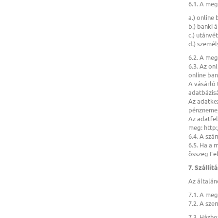
6.1. A meg
a.) online
b.) banki á
c.) utánvé
d.) személ
6.2. A meg
6.3. Az on
online ban
A vásárló 
adatbázisá
Az adatkez
pénzneme,
Az adatfel
meg:
http
6.4. A sz
6.5. Ha a 
összeg Fel
7. Szállít
Az általán
7.1. A meg
7.2. A sze
7.3. Házho