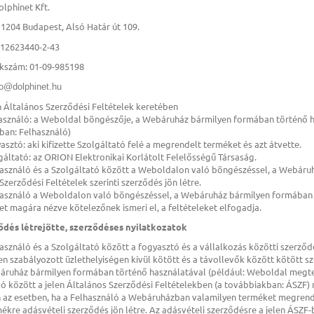
lphinet Kft.
1204 Budapest, Alsó Határ út 109.
:
12623440-2-43
kszám: 01-09-985198
fo@dolphinet.hu
en Általános Szerződési Feltételek keretében
használó: a Weboldal böngészője, a Webáruház bármilyen formában történő has
ban: Felhasználó)
yasztó: aki kifizette Szolgáltató felé a megrendelt terméket és azt átvette.
lgáltató: az ORION Elektronikai Korlátolt Felelősségű Társaság.
használó és a Szolgáltató között a Weboldalon való böngészéssel, a Webáru
Szerződési Feltételek szerinti szerződés jön létre.
lhasználó a Weboldalon való böngészéssel, a Webáruház bármilyen formában t
et magára nézve kötelezőnek ismeri el, a feltételeket elfogadja.
ződés létrejötte, szerződéses nyilatkozatok
használó és a Szolgáltató között a fogyasztó és a vállalkozás közötti szerződé
n szabályozott üzlethelyiségen kívül kötött és a távollevők között kötött sz
áruház bármilyen formában történő használatával (például: Weboldal megteki
ó között a jelen Általános Szerződési Feltételekben (a továbbiakban: ÁSZF) rö
n az esetben, ha a Felhasználó a Webáruházban valamilyen terméket megrende
ékre adásvételi szerződés jön létre. Az adásvételi szerződésre a jelen ÁSZF-