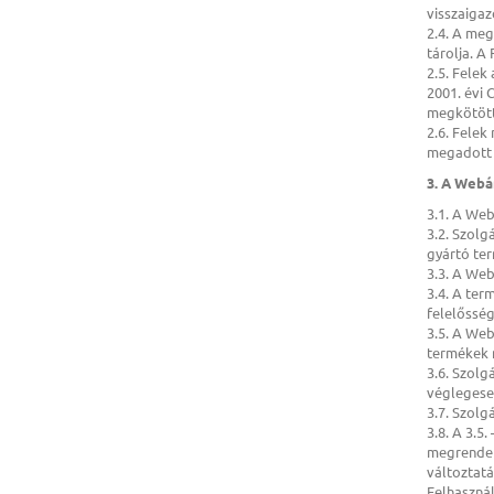
visszaigaz
2.4. A meg
tárolja. A
2.5. Felek
2001. évi 
megkötött
2.6. Felek
megadott e
3. A Webá
3.1. A Web
3.2. Szol
gyártó ter
3.3. A We
3.4. A ter
felelősség
3.5. A Web
termékek m
3.6. Szol
véglegese
3.7. Szolg
3.8. A 3.5
megrendel
változtatá
Felhasznál