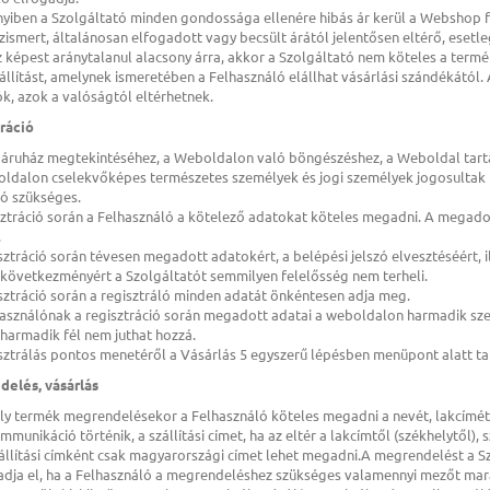
yiben a Szolgáltató minden gondossága ellenére hibás ár kerül a Webshop felü
ismert, általánosan elfogadott vagy becsült árától jelentősen eltérő, esetle
z képest aránytalanul alacsony árra, akkor a Szolgáltató nem köteles a termék
állítást, amelynek ismeretében a Felhasználó elállhat vásárlási szándékátó
iók, azok a valóságtól eltérhetnek.
tráció
báruház megtekintéséhez, a Weboldalon való böngészéshez, a Weboldal tart
oldalon cselekvőképes természetes személyek és jogi személyek jogosultak 
ió szükséges.
isztráció során a Felhasználó a kötelező adatokat köteles megadni. A mega
.
isztráció során tévesen megadott adatokért, a belépési jelszó elvesztéséért, 
 következményért a Szolgáltatót semmilyen felelősség nem terheli.
isztráció során a regisztráló minden adatát önkéntesen adja meg.
használónak a regisztráció során megadott adatai a weboldalon harmadik sze
harmadik fél nem juthat hozzá.
isztrálás pontos menetéről a Vásárlás 5 egyszerű lépésben menüpont alatt tal
delés, vásárlás
ly termék megrendelésekor a Felhasználó köteles megadni a nevét, lakcímét (
munikáció történik, a szállítási címet, ha az eltér a lakcímtől (székhelytől),
állítási címként csak magyarországi címet lehet megadni.A megrendelést a S
dja el, ha a Felhasználó a megrendeléshez szükséges valamennyi mezőt mara