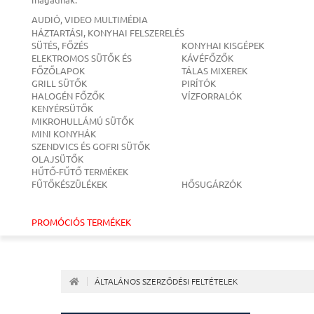
AUDIÓ, VIDEO MULTIMÉDIA
HÁZTARTÁSI, KONYHAI FELSZERELÉS
SÜTÉS, FŐZÉS
KONYHAI KISGÉPEK
ELEKTROMOS SÜTŐK ÉS
KÁVÉFŐZŐK
FŐZŐLAPOK
TÁLAS MIXEREK
GRILL SÜTŐK
PIRÍTÓK
HALOGÉN FŐZŐK
VÍZFORRALÓK
KENYÉRSÜTŐK
MIKROHULLÁMÚ SÜTŐK
MINI KONYHÁK
SZENDVICS ÉS GOFRI SÜTŐK
OLAJSÜTŐK
HŰTŐ-FŰTŐ TERMÉKEK
FŰTŐKÉSZÜLÉKEK
HŐSUGÁRZÓK
PROMÓCIÓS TERMÉKEK
ÁLTALÁNOS SZERZŐDÉSI FELTÉTELEK