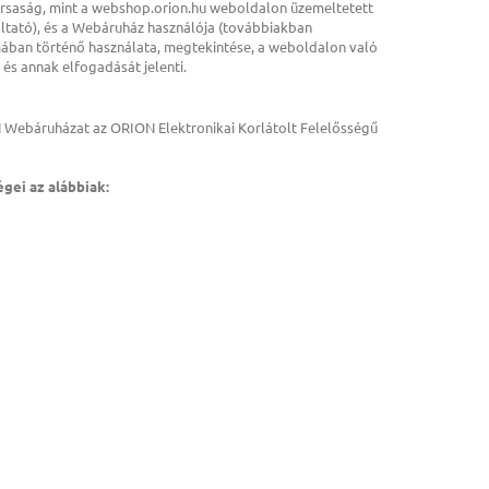
Társaság, mint a webshop.orion.hu weboldalon üzemeltetett
tató), és a Webáruház használója (továbbiakban
rmában történő használata, megtekintése, a weboldalon való
 és annak elfogadását jelenti.
Webáruházat az ORION Elektronikai Korlátolt Felelősségű
gei az alábbiak: