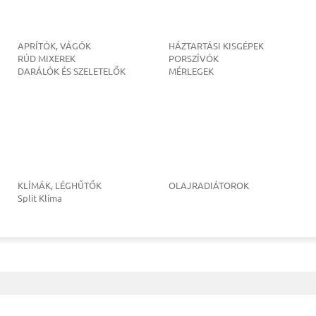
APRÍTÓK, VÁGÓK
HÁZTARTÁSI KISGÉPEK
RÚD MIXEREK
PORSZÍVÓK
DARÁLÓK ÉS SZELETELŐK
MÉRLEGEK
KLÍMÁK, LÉGHŰTŐK
OLAJRADIÁTOROK
Split Klíma