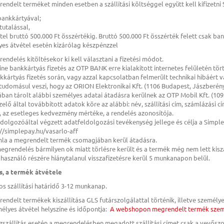
rendelt terméket minden esetben a szállítási költséggel együtt kell kifizetni
 bankkártyával;
tutalással,
ttel bruttó 500.000 Ft összértékig. Bruttó 500.000 Ft összérték felett csak ba
yes átvétel esetén kizárólag készpénzzel
rendelés kitöltésekor ki kell választani a fizetési módot.
line bankkártyás fizetés az OTP BANK erre kialakított internetes felületén tö
kkártyás fizetés során, vagy azzal kapcsolatban felmerült technikai hibáért v
tudomásul veszi, hogy az ORION Elektronikai Kft. (1106 Budapest, Jászberényi
ban tárolt alábbi személyes adatai átadásra kerülnek az OTP Mobil Kft. (1093
elő által továbbított adatok köre az alábbi: név, szállítási cím, számlázási cí
 az esetleges kedvezmény mértéke, a rendelés azonosítója.
dolgozóáltal végzett adatfeldolgozási tevékenység jellege és célja a Simple
://simplepay.hu/vasarlo-aff
ámla a megrendelt termék csomagjában kerül átadásra.
megrendelés bármilyen ok miatt törlésre került és a termék még nem lett kiszál
használó részére hiánytalanul visszafizetésre kerül 5 munkanapon belül.
ás, a termék átvétele
os szállítási határidő 3-12 munkanap.
rendelt termékek kiszállítása GLS futárszolgálattal történik, illetve személye
mélyes átvétel helyszíne és időpontja:
A webshopon megrendelt termék személ
zszállítás esetén a megrendelésben megadott szállítási címet csak a vevősz