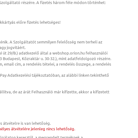
 Szolgáltató részére. A fizetés három féle módon történhet:
nkkártyás előre fizetés lehetséges!
rténik. A Szolgáltatót semmilyen felelősség nem terheli az
agy jogvitáért.
 út 29/B.) adatkezelő által a webshop.orion.hu felhasználói
 Budapest, Közraktár u. 30-32.), mint adatfeldolgozó részére.
m, email cím, a rendelés tételei, a rendelés összege, a rendelés
Pay Adatkezelési tájékoztatóban, az alábbi linken tekinthető
lítva, de az árát Felhasználó már kifizette, akkor a kifizetett
s átvételre is van lehetőség.
yes átvételére jelenleg nincs lehetőség.
olgálaton keresztül, a megrendelt terméknek a