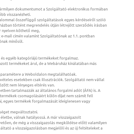
ő bármilyen dokumentumot a Szolgáltató elektronikus formában
őbb visszanézheti.
adalommal összefüggő szolgáltatások egyes kérdéseiről szóló
ázban történt megrendelés útján létrejött szerződés írásban
r nyelven köthető meg,
 e-mail címén valamint Szolgáltatónak az 1.1. pontban
ónak minősül.
k és egyéb kategóriájú termékeket forgalmaz.
azott termékeket árul, de a Webáruház kínálatában más
b paramétere a Weboldalon megtalálhatóak.
ételes esetekben csak illusztrációk. Szolgáltató nem vállal
özött nem lényeges eltérés van.
tben tartalmazzák az általános forgalmi adót (ÁFA) is. A
a termékek csomagolásáért külön díjat nem számít fell
i, egyes termékek forgalmazását ideiglenesen vagy
tséget megváltoztatni.
 életbe, válnak hatályossá. A már visszaigazolt
etően, de még a visszaigazolás megküldése előtt valamilyen
áltató a visszaigazolásban megjelöli és az új feltételeket a