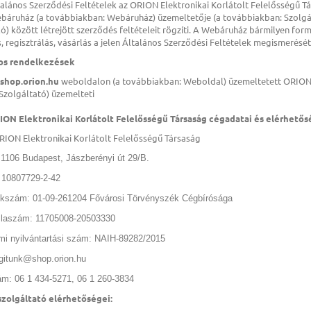
talános Szerződési Feltételek az ORION Elektronikai Korlátolt Felelősségű 
áruház (a továbbiakban: Webáruház) üzemeltetője (a továbbiakban: Szolgál
ó) között létrejött szerződés feltételeit rögzíti. A Webáruház bármilyen fo
 regisztrálás, vásárlás a jelen Általános Szerződési Feltételek megismerését
nos rendelkezések
shop.orion.hu
weboldalon (a továbbiakban: Weboldal) üzemeltetett ORION 
Szolgáltató) üzemelteti
RION Elektronikai Korlátolt Felelősségű Társaság cégadatai és elérhetősé
RION Elektronikai Korlátolt Felelősségű Társaság
 1106 Budapest, Jászberényi út 29/B.
10807729-2-42
kszám: 01-09-261204 Fővárosi Törvényszék Cégbírósága
laszám: 11705008-20503330
mi nyilvántartási szám: NAIH-89282/2015
gitunk@shop.orion.hu
ám: 06 1 434-5271, 06 1 260-3834
szolgáltató elérhetőségei: