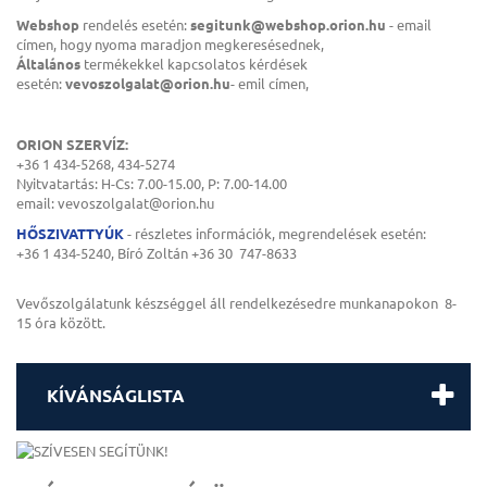
Webshop
rendelés esetén:
segitunk@webshop.orion.hu
- email
címen, hogy nyoma maradjon megkeresésednek,
Általános
termékekkel kapcsolatos kérdések
esetén:
vevoszolgalat@orion.hu
- emil címen,
:
ORION SZERVÍZ:
+36 1 434-5268, 434-5274
Nyitvatartás: H-Cs: 7.00-15.00, P: 7.00-14.00
email: vevoszolgalat@orion.hu
HŐSZIVATTYÚK
- részletes információk, megrendelések esetén:
+36 1 434-5240, Bíró Zoltán +36 30 747-8633
Vevőszolgálatunk készséggel áll rendelkezésedre munkanapokon 8-
15 óra között.
KÍVÁNSÁGLISTA