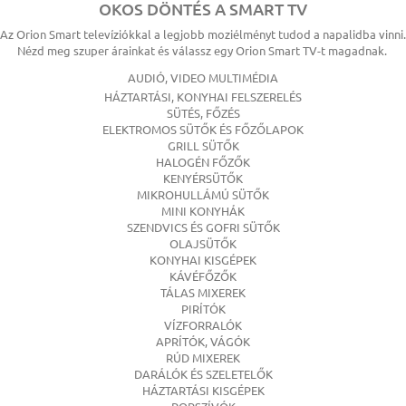
OKOS DÖNTÉS A SMART TV
Az Orion Smart televíziókkal a legjobb moziélményt tudod a napalidba vinni.
Nézd meg szuper árainkat és válassz egy Orion Smart TV-t magadnak.
AUDIÓ, VIDEO MULTIMÉDIA
HÁZTARTÁSI, KONYHAI FELSZERELÉS
SÜTÉS, FŐZÉS
ELEKTROMOS SÜTŐK ÉS FŐZŐLAPOK
GRILL SÜTŐK
HALOGÉN FŐZŐK
KENYÉRSÜTŐK
MIKROHULLÁMÚ SÜTŐK
MINI KONYHÁK
SZENDVICS ÉS GOFRI SÜTŐK
OLAJSÜTŐK
KONYHAI KISGÉPEK
KÁVÉFŐZŐK
TÁLAS MIXEREK
PIRÍTÓK
VÍZFORRALÓK
APRÍTÓK, VÁGÓK
RÚD MIXEREK
DARÁLÓK ÉS SZELETELŐK
HÁZTARTÁSI KISGÉPEK