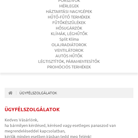
PORSZÍVÓK
MÉRLEGEK
HÁZTARTÁSI NAGYGÉPEK
HŰTŐ-FŰTŐ TERMÉKEK
FŰTŐKÉSZÜLÉKEK
HŐSUGÁRZÓK
KLÍMÁK, LÉGHŰTŐK
Split Klíma
OLAJRADIÁTOROK
VENTILÁTOROK
AUTÓS HŰTŐK
LÉGTISZTÍTÓK, PÁRAMENTESÍTŐK
PROMÓCIÓS TERMÉKEK
ÜGYFÉLSZOLGÁLATOK
ÜGYFÉLSZOLGÁLATOK
Kedves Vásárlónk,
ha bármilyen kérdésed, kérésed vagy esetleges panaszod van
megrendeléseddel kapcsolatban,
kérjük minden esetben írásban tedd meg felénk!